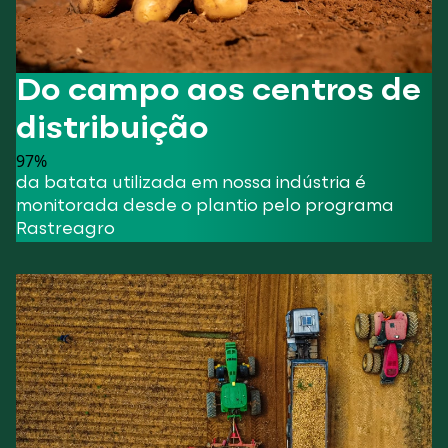
Do campo aos centros de
distribuição
97
%
da batata utilizada em nossa indústria é
monitorada desde o plantio pelo programa
Rastreagro