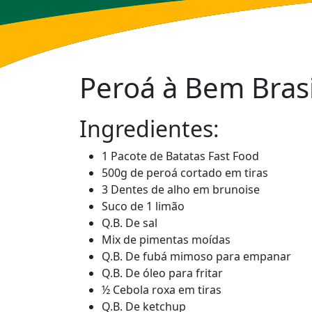
Peroá à Bem Brasi
Ingredientes:
1 Pacote de Batatas Fast Food
500g de peroá cortado em tiras
3 Dentes de alho em brunoise
Suco de 1 limão
Q.B. De sal
Mix de pimentas moídas
Q.B. De fubá mimoso para empanar
Q.B. De óleo para fritar
½ Cebola roxa em tiras
Q.B. De ketchup