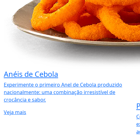
Anéis de Cebola
Experimente o primeiro Anel de Cebola produzido
nacionalmente: uma combinação irresistível de
crocância e sabor.
P
Veja mais
C
e
a