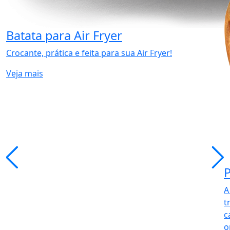
Batata para Air Fryer
Crocante, prática e feita para sua Air Fryer!
Veja mais
P
A
t
c
o