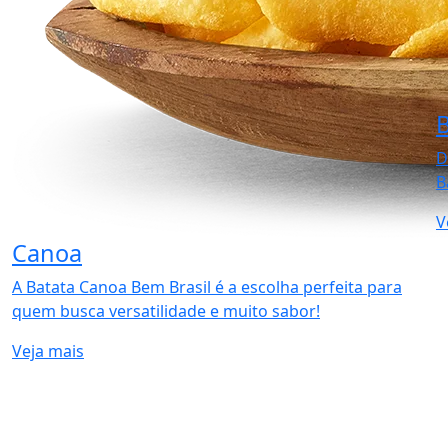
B
D
B
V
Canoa
A Batata Canoa Bem Brasil é a escolha perfeita para
quem busca versatilidade e muito sabor!
Veja mais