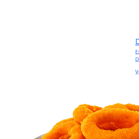
E
D
V